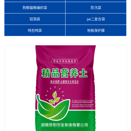
狗粮猫粮编织袋
防汛袋
铝箔袋
pe二复合袋
吨包吨袋
地板保护膜