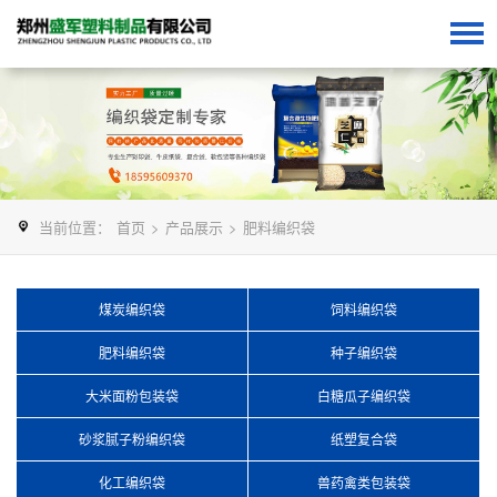
当前位置：
首页
>
产品展示
>
肥料编织袋
煤炭编织袋
饲料编织袋
肥料编织袋
种子编织袋
大米面粉包装袋
白糖瓜子编织袋
砂浆腻子粉编织袋
纸塑复合袋
化工编织袋
兽药禽类包装袋