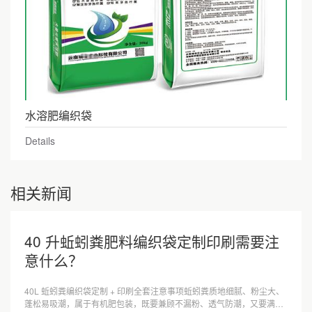
水溶肥编织袋
Details
相关新闻
40 升蚯蚓粪肥料编织袋定制印刷需要注
意什么？
40L 蚯蚓粪编织袋定制 + 印刷全套注意事项蚯蚓粪质地细腻、粉尘大、
蓬松易吸潮，属于有机肥包装，既要兼顾不漏粉、透气防潮，又要满足