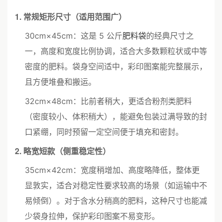
1. 常规矩形尺寸（适用范围广）
30cm×45cm：这是 5 公斤
肥料袋
的经典尺寸之
一，高度和宽度比例协调，适合大多数颗粒状或中等
密度的肥料。袋身空间适中，彩印图案能完整展示，
且方便堆叠和搬运。
32cm×48cm：比前者稍大，更适合粉剂类肥料
（密度较小、体积稍大），能避免包装过满导致的封
口紧绷，同时预留一定空间便于填充和密封。
2. 略宽短款（侧重稳定性）
35cm×42cm：宽度稍增加、高度略降低，整体更
显敦实，适合对稳定性要求较高的场景（如运输中不
易倾倒）。对于含水分稍高的肥料，这种尺寸也能减
少袋身拉伸，保护彩印图案不易变形。