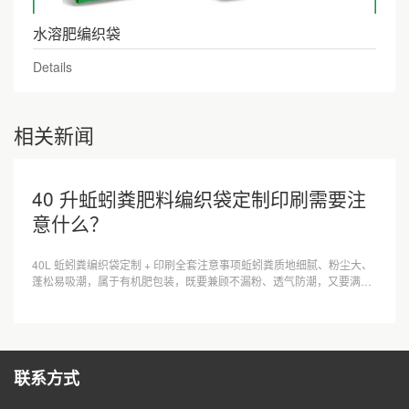
水溶肥编织袋
Details
相关新闻
40 升蚯蚓粪肥料编织袋定制印刷需要注
意什么？
40L 蚯蚓粪编织袋定制 + 印刷全套注意事项蚯蚓粪质地细腻、粉尘大、
蓬松易吸潮，属于有机肥包装，既要兼顾不漏粉、透气防潮，又要满足
农资标签法规与印刷不掉色，下···
联系方式